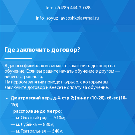
Тел: +7(499) 444-2-028
info_soyuz_avtoshkola@mail.ru
Где заключить договор?
В данных филиалах вы можете заключить договор на
обучение. Если вы решите начать обучение в другом —
ничего страшного.
На первом занятии приедет курьер, с которым вы
заключите договор и внесете оплату за обучение.
Дмитровский пер., д.4, стр.2; [пн-пт (10-20), сб-вс (10-
19)]
расстояние до метро:
— м. Охотный ряд — 510м;
— м. Лубянка — 880м;
— м. Театральная — 540м;