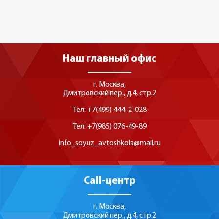
Наш главный офис
г. Москва,
Дмитровский пер., д.4, стр.2
Тел: +7(499) 444-2-028
Тел: +7(985) 076-49-89
info_soyuz_avtoshkola@mail.ru
Call-центр
г. Москва,
Дмитровский пер., д.4, стр.2