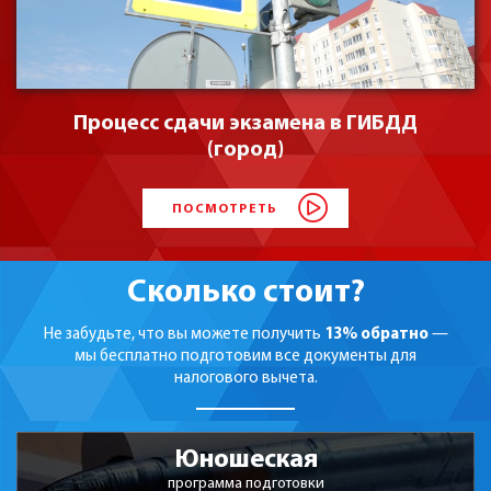
Процесс сдачи экзамена в ГИБДД
(город)
ПОСМОТРЕТЬ
Сколько стоит?
Не забудьте, что вы можете получить
13% обратно
—
мы бесплатно подготовим все документы для
налогового вычета.
Юношеская
программа подготовки