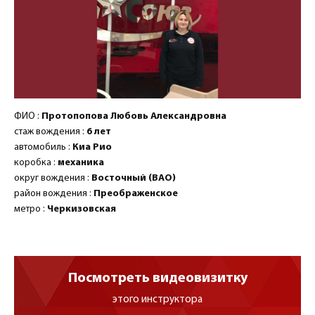
ФИО :
Протопопова Любовь Александровна
стаж вождения :
6 лет
автомобиль :
Киа Рио
коробка :
механика
округ вождения :
Восточный (ВАО)
район вождения :
Преображенское
метро :
Черкизовская
Посмотреть видеовизитку
этого инструктора