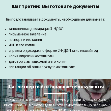
Шаг третий: Вы готовите документы
Вы подготавливаете документы, необходимые для вычета:
заполненная декларация 3-НДФЛ
письменное заявление
паспорт и его копия
ИНН и его копия
справка о доходах по форме 2-НДФЛ за истекший год
копия лицензии автошколы
договор с автошколой и его копия
квитанции об оплате услуг в автошколе
Шаг четвертый: отправляете документы
Документы готовы? Теперь их нужно доставить в налоговую
инспекцию. Вы можете сделать это самостоятельно, забежав
на огонек к ближайший к дому ИФНС, отправить по почте .